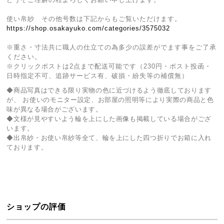
使い帛紗 その他号数は下記からもご覧いただけます。
https://shop.osakayuko.com/categories/3575032
※重さ・寸法共に職人の仕立ての為多少の誤差がでます事をご了承
ください。
※クリックポストは2点まで配送可能です（230円・ポスト投函・
日時指定不可、追跡サービス有、破損・紛失等の補償無）
◆商品写真はできる限り実物の色に近づけるよう徹底しております
が、 お使いのモニター設定、お部屋の照明等により実際の商品と色
味が異なる場合がございます。
◆文様が見やすいよう輪を上にした画像も掲載している場合がござ
います。
◆出帛紗・お使い帛紗等全て、輪を上にした四つ折りでお箱に入れ
ております。
ショップの評価