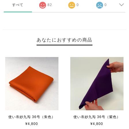
すべて
82
0
0
あなたにおすすめの商品
使い帛紗九匁 36号（朱色）
使い帛紗九匁 36号（紫色）
¥4,800
¥4,800