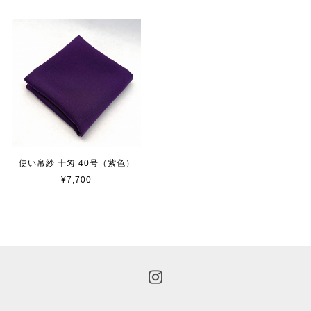
使い帛紗 十匁 40号（紫色）
¥7,700