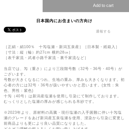
Add to cart
日本国内にお住まいの方向け
通報する
［正絹・絹100％ 十匁塩瀬・新潟五泉産］［日本製・紙箱入］
［寸法：縦（輪）約27cm 横約28㎝］
［表千家流・武者小路千家流・裏千家流など］
当店では、匁（重さ）により三段階号数（32号・36号・40号）が
ございます。
号数が大きくなるにつれ、生地の重み、厚みも大きくなります。初
心者の方には32号・36号が扱いやすいかと思います。(女性：朱
色、男性：紫色)
十匁（40号）は新潟産塩瀬を使用し引染にて制作しております。
むっくりとした塩瀬の厚みが感じられる帛紗です。
※2023年より、原材料の高騰・現行塩瀬の入手困難に伴い十匁塩
瀬のグレードをあげ新潟産五泉塩瀬を使用、浸染から引染に変更し
前商品よりも更により良い品質になりました。
どうぞご理解の程よろしくお願い申し上げます。