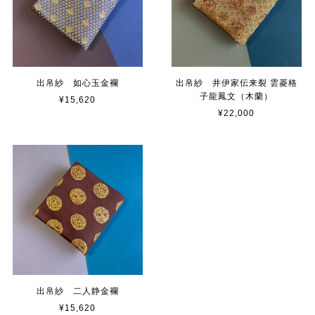
出帛紗 如心玉金襴
出帛紗 井伊家伝来裂 雲菱格
子龍鳳文（木蘭）
¥15,620
¥22,000
出帛紗 二人静金襴
¥15,620