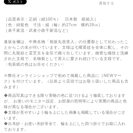
通報する
［品質表示：正絹（絹100％） 日本製 紙箱入］
［色：紺藍色 寸法：縦（輪）約27cm 横約28㎝］
［表千家流・武者小路千家流など］
逢坂金襴は、中興名物「相坂丸壺茶入」の仕覆裂として伝わったこ
とからこの名が付いています。文様は七曜星紋を全体に配し、その
間に丸龍紋と霊芝文を金箔で織り出しています。緻密な織技と洗練
された文様で、名物裂として茶人に愛され続けている文様です。
〈包装紙の色はお任せください〉
※弊社オンラインショップで初めて掲載した商品に［NEWマー
ク］を付けています。（以前より店頭ではお取り扱いした商品も含
みます）
◆商品写真はできる限り実物の色に近づけるよう徹底しております
が、 お使いのモニター設定、お部屋の照明等により実際の商品と色
味が異なる場合がございます。
◆文様が見やすいよう輪を上にした画像も掲載している場合がござ
います。
◆出帛紗・お使い帛紗等全て、輪を上にした四つ折りでお箱に入れ
ております。